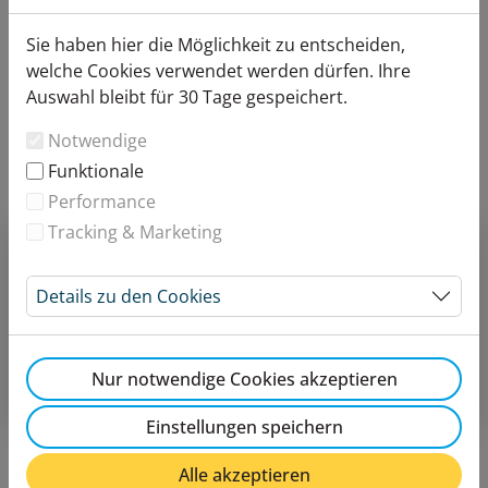
Sie haben hier die Möglichkeit zu entscheiden,
welche Cookies verwendet werden dürfen. Ihre
Auswahl bleibt für 30 Tage gespeichert.
Notwendige
Funktionale
Performance
Tracking & Marketing
Bitte wählen Sie Ihre Artikel
10er Abo für 4 Stunden Bad - Erwachsener
Details zu den Cookies
111,30 €
Nur notwendige Cookies akzeptieren
Gesamtpreis
111,30
€
Einstellungen speichern
Alle akzeptieren
In den Warenkorb legen