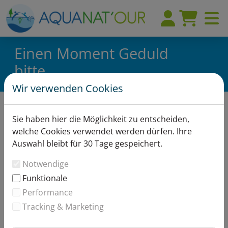
Einen Moment Geduld
bitte...
Wir verwenden Cookies
Aufgrund von technischen Problemen ist
Sie haben hier die Möglichkeit zu entscheiden,
es derzeit nicht möglich, Artikel zu
welche Cookies verwendet werden dürfen. Ihre
kaufen.
Auswahl bleibt für 30 Tage gespeichert.
Bitte versuchen Sie es in 15 Minuten erneut.
Notwendige
Funktionale
Performance
Tracking & Marketing