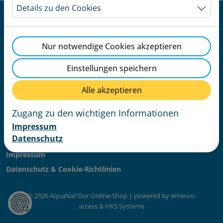
Details zu den Cookies
Nur notwendige Cookies akzeptieren
AquaNat'Our Online-Shop
Einstellungen speichern
1A Parc
L-9836 Hosingen
Alle akzeptieren
+352 24 51 99 00
info@aquanatour.lu
Zugang zu den wichtigen Informationen
aquanatour.lu
Impressum
Datenschutz
AGB
Impressum
Datenschutz & Cookie-Richtlinien
© 2026 AquaNat'Our Online-Shop | powered by entervo-
access & HKS Systeme