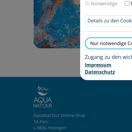
Notwendige
Details zu den Cook
Nur notwendige Co
Zugang zu den wic
Impressum
Datenschutz
AquaNat'Our Online-Shop
1A Parc
L-9836 Hosingen