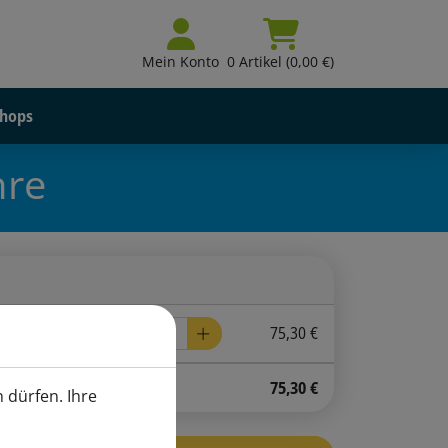
Mein Konto
0 Artikel (0,00 €)
hops
hre
75,30 €
75,30
€
 dürfen. Ihre