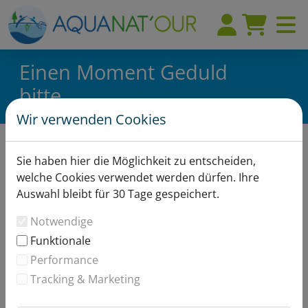
Einen Moment Geduld
bitte...
Wir verwenden Cookies
Aufgrund von technischen Problemen ist
Sie haben hier die Möglichkeit zu entscheiden,
es derzeit nicht möglich, Artikel zu
welche Cookies verwendet werden dürfen. Ihre
kaufen.
Auswahl bleibt für 30 Tage gespeichert.
Bitte versuchen Sie es in 15 Minuten erneut.
Notwendige
Funktionale
Performance
Tracking & Marketing