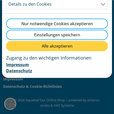
Details zu den Cookies
Nur notwendige Cookies akzeptieren
AquaNat'Our Online-Shop
Einstellungen speichern
1A Parc
L-9836 Hosingen
Alle akzeptieren
+352 24 51 99 00
info@aquanatour.lu
Zugang zu den wichtigen Informationen
aquanatour.lu
Impressum
Datenschutz
AGB
Impressum
Datenschutz & Cookie-Richtlinien
© 2026 AquaNat'Our Online-Shop | powered by entervo-
access & HKS Systeme