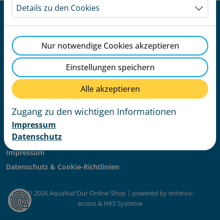
Details zu den Cookies
Nur notwendige Cookies akzeptieren
AquaNat'Our Online-Shop
Einstellungen speichern
1A Parc
L-9836 Hosingen
Alle akzeptieren
+352 24 51 99 00
info@aquanatour.lu
Zugang zu den wichtigen Informationen
aquanatour.lu
Impressum
Datenschutz
AGB
Impressum
Datenschutz & Cookie-Richtlinien
© 2026 AquaNat'Our Online-Shop | powered by entervo-
access & HKS Systeme