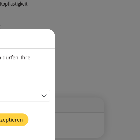
opflastigkeit
g
 dürfen. Ihre
kzeptieren