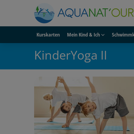
Kurskarten
Mein Kind & Ich
Schwimmk
KinderYoga II