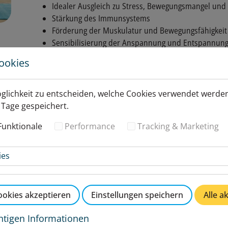
Idealer Ausgleich zu Stress, Bewegungsmangel und K
Stärkung des Immunsystems
Förderung der Muskulatur und Bewegungsfähigkeit
Sensibilisierung der Anspannung und Entspannun
Atemübungen
ookies
Koordinationsfähigkeit
Aufmerksamkeit
Kreativität und Fantasie
öglichkeit zu entscheiden, welche Cookies verwendet werden
Selbstvertrauen
 Tage gespeichert.
Körperwahrnehmung
Funktionale
Performance
Tracking & Marketing
Achtsamkeit
Soziales Miteinander
ies
Informationen zu Kursblock
okies akzeptieren
Einstellungen speichern
Alle a
Kursblock Nr.:
3526
Freie Plätze:
6 verfügbare Plätze
htigen Informationen