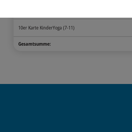
Bitte wählen Sie einen Tarif
10er Karte KinderYoga (7-11)
Gesamtsumme: